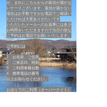
が、まれにこちらからの返信が届かな
いケースございます。返信が届かない
場合はお手数ですがお電話でご確認い
ただければ大変ありがたいです
​​いただいたメールへのお返事には多少
お時間をいただきますので当日の急な
ご予約はお電話でお願いいたします。
ご予約には
1 お名前、ご住所
2 ご来店日、時刻
3 ご利用車種台数
4 携帯電話の番号
以上お知らせください。
​​お泊りでのご利用（オーバーナイト）
も可能ですが、その場合はご宿泊先を
確認させていただきます。あまりに遠
いところや自転車では危険なところに